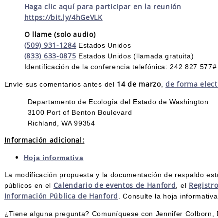
Haga clic aquí para participar en la reunión
https://bit.ly/4hGeVLK
O llame (solo audio)
(509) 931-1284
Estados Unidos
(833) 633-0875
Estados Unidos (llamada gratuita)
Identificación de la conferencia telefónica: 242 827 577
14 de marzo
de forma elect
Envíe sus comentarios antes del
,
Departamento de Ecología del Estado de Washington
3100 Port of Benton Boulevard
Richland, WA 99354
Información adicional:
Hoja informativa
La modificación propuesta y la documentación de respaldo est
Calendario de eventos de Hanford
Registro
públicos en el
, el
Información Pública de Hanford
. Consulte la hoja informativ
¿Tiene alguna pregunta? Comuníquese con Jennifer Colborn,