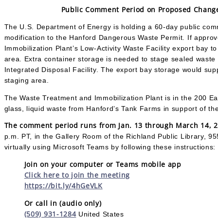
Public Comment Period on Proposed Change
The U.S. Department of Energy is holding a 60-day public co
modification to the Hanford Dangerous Waste Permit. If approv
Immobilization Plant’s Low-Activity Waste Facility export bay t
area. Extra container storage is needed to stage sealed waste 
Integrated Disposal Facility. The export bay storage would suppl
staging area.
The Waste Treatment and Immobilization Plant is in the 200 East 
glass, liquid waste from Hanford’s Tank Farms in support of t
The comment period runs from Jan. 13 through March 14, 
p.m. PT, in the Gallery Room of the Richland Public Library, 9
virtually using Microsoft Teams by following these instructions:
Join on your computer or Teams mobile app
Click here to join the meeting
https://bit.ly/4hGeVLK
Or call in (audio only)
(509) 931-1284
United States