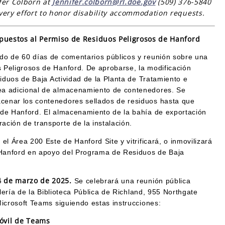
fer Colborn at
Jennifer.colborn@rl.doe.gov
(509) 376-5840
very effort to honor disability accommodation requests.
puestos al Permiso de Residuos Peligrosos de Hanford
do de 60 días de comentarios públicos y reunión sobre una
 Peligrosos de Hanford. De aprobarse, la modificación
siduos de Baja Actividad de la Planta de Tratamiento e
ea adicional de almacenamiento de contenedores. Se
cenar los contenedores sellados de residuos hasta que
 de Hanford. El almacenamiento de la bahía de exportación
ción de transporte de la instalación.
l Área 200 Este de Hanford Site y vitrificará, o inmovilizará
e Hanford en apoyo del Programa de Residuos de Baja
14 de marzo de 2025.
Se celebrará una reunión pública
alería de la Biblioteca Pública de Richland, 955 Northgate
Microsoft Teams siguiendo estas instrucciones:
óvil de Teams