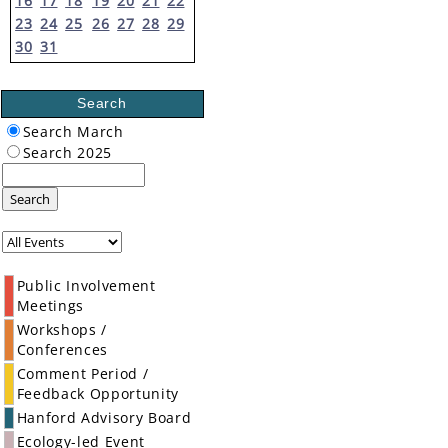
16
17
18
19
20
21
22
23
24
25
26
27
28
29
30
31
Search
Search March
Search 2025
Search
Public Involvement
Meetings
Workshops /
Conferences
Comment Period /
Feedback Opportunity
Hanford Advisory Board
Ecology-led Event