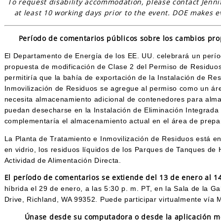
To request disability accommodation, please contact Jenni
at least 10 working days prior to the event. DOE makes e
Período de comentarios públicos sobre los cambios pro
El Departamento de Energía de los EE. UU. celebrará un perío
propuesta de modificación de Clase 2 del Permiso de Residuos
permitiría que la bahía de exportación de la Instalación de Re
Inmovilización de Residuos se agregue al permiso como un ár
necesita almacenamiento adicional de contenedores para alma
puedan desecharse en la Instalación de Eliminación Integrada
complementaría el almacenamiento actual en el área de prepara
La Planta de Tratamiento e Inmovilización de Residuos está en e
en vidrio, los residuos líquidos de los Parques de Tanques d
Actividad de Alimentación Directa.
El período de comentarios se extiende del 13 de enero al 
híbrida el 29 de enero, a las 5:30 p. m. PT, en la Sala de la G
Drive, Richland, WA 99352. Puede participar virtualmente vía 
Únase desde su computadora o desde la aplicación m