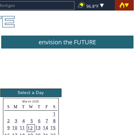
96.8°F
envision the FUTURE
Select a Day
March 2025
S
M
T
W
T
F
S
1
2
3
4
5
6
7
8
9
10
11
13
14
15
12