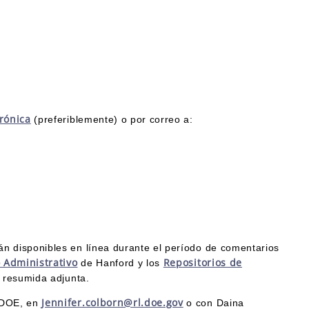
#
rónica
(preferiblemente) o por correo a:
án disponibles en línea durante el período de comentarios
 Administrativo
Repositorios de
de Hanford y los
a resumida adjunta.
Jennifer.colborn@rl.doe.gov
 DOE, en
o con Daina